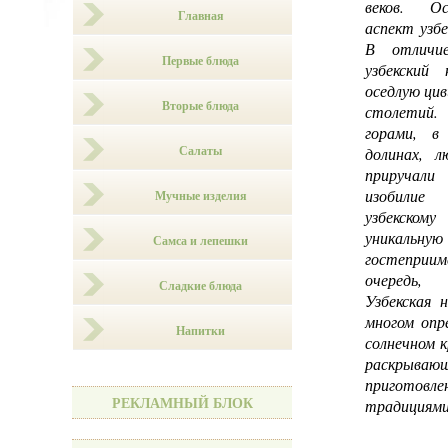
веков. Ос
Главная
аспект узбе
В отличие
Первые блюда
узбекский
оседлую цив
Вторые блюда
столетий
горами, в
Салаты
долинах, 
приручали
изобилие
Мучные изделия
узбекском
уника
Самса и лепешки
гостеприи
очередь,
Сладкие блюда
Узбекская 
многом опр
Напитки
солнечном к
раскрывающ
приготовле
РЕКЛАМНЫЙ БЛОК
традициями